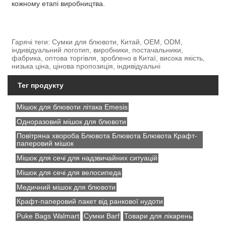
кожному етапі виробництва.
Гарячі теги: Сумки для блювоти, Китай, OEM, ODM,
індивідуальний логотип, виробники, постачальники,
фабрика, оптова торгівля, зроблено в Китаї, висока якість,
низька ціна, цінова пропозиція, індивідуальні
Тег продукту
Мішок для блювоти літака Emesis
Одноразовий мішок для блювоти
Повітряна хвороба Блювота Блювота Блювота Крафт-
паперовий мішок
Мішок для сечі для надзвичайних ситуацій
Мішок для сечі для велосипеда
Медичний мішок для блювоти
Крафт-паперовий пакет від ранкової нудоти
Puke Bags Walmart
Сумки Barf
Товари для лікарень