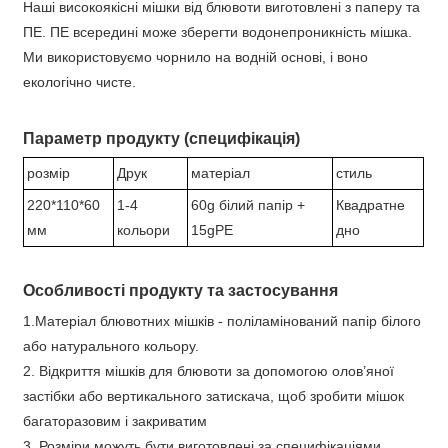
Наші високоякісні мішки від блювоти виготовлені з паперу та
ПЕ. ПЕ всередині може зберегти водонепроникність мішка.
Ми використовуємо чорнило на водній основі, і воно
екологічно чисте.
Параметр продукту (специфікація)
розмір
Друк
матеріал
стиль
220*110*60
1-4
60g білий папір +
Квадратне
мм
кольори
15gPE
дно
Особливості продукту та застосування
1.Матеріал блювотних мішків - поліламінований папір білого
або натурального кольору.
2. Відкриття мішків для блювоти за допомогою олов’яної
застібки або вертикального затискача, щоб зробити мішок
багаторазовим і закриватим
3. Розміри можуть бути виготовлені за специфікаціями