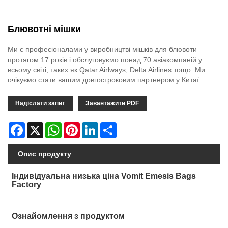
Блювотні мішки
Ми є професіоналами у виробництві мішків для блювоти
протягом 17 років і обслуговуємо понад 70 авіакомпаній у
всьому світі, таких як Qatar Airlways, Delta Airlines тощо. Ми
очікуємо стати вашим довгостроковим партнером у Китаї.
Надіслати запит
Завантажити PDF
Facebook
X
WhatsApp
Pinterest
LinkedIn
Share
Опис продукту
Індивідуальна низька ціна Vomit Emesis Bags
Factory
Ознайомлення з продуктом