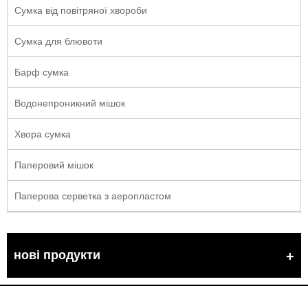
Сумка від повітряної хвороби
Сумка для блювоти
Барф сумка
Водонепроникний мішок
Хвора сумка
Паперовий мішок
Паперова серветка з аеропластом
нові продукти