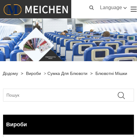
Language
Додому
>
Вироби
>
Сумка Для Блювоти
>
Блювотні Мішки
Вироби