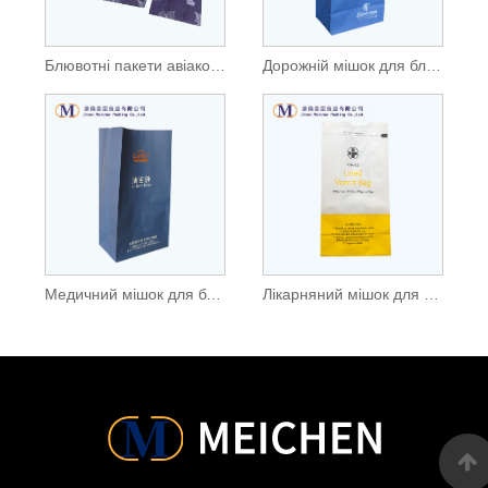
Блювотні пакети авіакомпанії
Дорожній мішок для блювоти
Медичний мішок для блювоти
Лікарняний мішок для блювоти