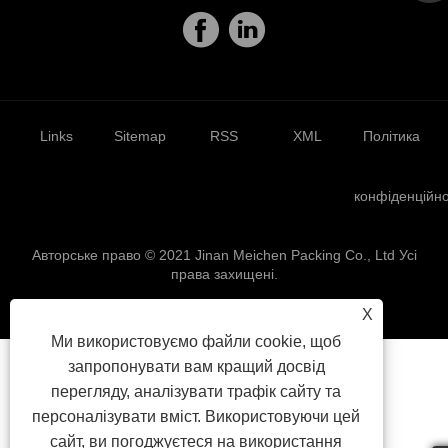
Links
Sitemap
RSS
XML
Політика
конфіденційно
Авторське право © 2021 Jinan Meichen Packing Co., Ltd Усі
права захищені.
X
Ми використовуємо файли cookie, щоб
запропонувати вам кращий досвід
перегляду, аналізувати трафік сайту та
персоналізувати вміст. Використовуючи цей
сайт, ви погоджуєтеся на використання